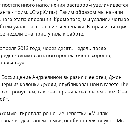
т постепенного наполнения раствором увеличивается
анта - прим. «СтарХита»). Таким образом мы начали
ьного этапа операции. Кроме того, мы удалили четыре
 были удалены оставшиеся дренажи. Вторая инъекция
ре недели она приступила к работе.
преля 2013 года, через десять недель после
осредством имплантатов прошла очень хорошо,
тельству».
. Восхищение Анджелиной выразил и ее отец, Джон
дочери из колонки Джоли, опубликованной в газете The
боко тронут тем, как она справилась со всем этим. Она
ойт.
рокомментировала решение невестки: «Мы так
о значит для нашей семьи, особенно для внуков. Мы