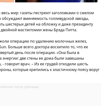
 весь мир: газеты пестреют заголовками о смелом
ы обсуждают вменяемость голливудской звезды,
ть шестерых детей на обложку и даже президенту
 двойной мастэктомии жены Брэда Питта.
 Джоли операцию по удалению молочных желез,
un. Больше всего доктора восхитило то, что ее
твертый день после операции. «Она была в
 энергии: две стены ее дома были завешаны
- говорит врач. – Из ее грудей отходили шесть
ороны, которые крепились к эластичному поясу воруг