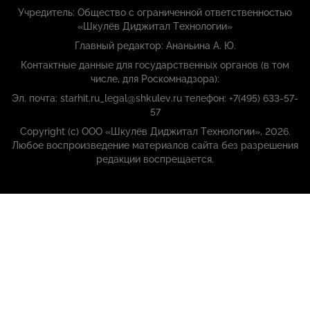
Учредитель: Общество с ограниченной ответственностью
«Шкулёв Диджитал Технологии»
Главный редактор: Ананьина А. Ю.
Контактные данные для государственных органов (в том
числе, для Роскомнадзора):
Эл. почта: starhit.ru_legal@shkulev.ru телефон: +7(495) 633-57-
57
Copyright (с) ООО «Шкулёв Диджитал Технологии», 2026.
Любое воспроизведение материалов сайта без разрешения
редакции воспрещается.