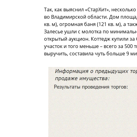
Так, как выяснил «СтарХит», несколь
во Владимирской области. Дом площад
кв. м), огромная баня (121 кв. м), а т
Залесье ушли с молотка по минимально
открытый аукцион. Коттедж купили за 
участок и того меньше – всего за 500
выручить, составила чуть больше 9 м