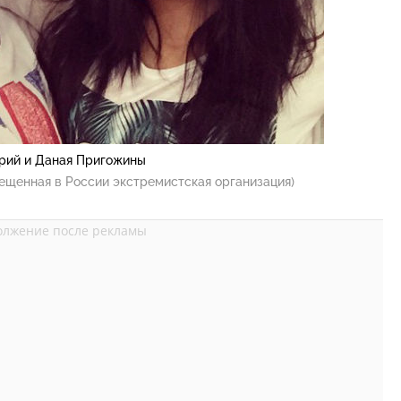
рий и Даная Пригожины
ещенная в России экстремистская организация)