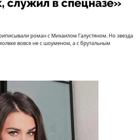
, служил в спецназе»
риписывали роман с Михаилом Галустяном. Но звезда
олвке вовсе не с шоуменом, а с брутальным