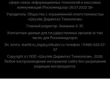
сфере связи, информационных технологий и массовых,
коммуникаций (Роскомнадзор) 26.07.2022 18+
Учредитель: Общество с ограниченной ответственностью
«Шкулёв Диджитал Технологии»
Главный редактор: Ананьина А. Ю.
Контактные данные для государственных органов (в том
числе, для Роскомнадзора):
Эл. почта: starhit.ru_legal@shkulev.ru телефон: +7(495) 633-57-
57
Copyright (с) ООО «Шкулёв Диджитал Технологии», 2026.
Любое воспроизведение материалов сайта без разрешения
редакции воспрещается.