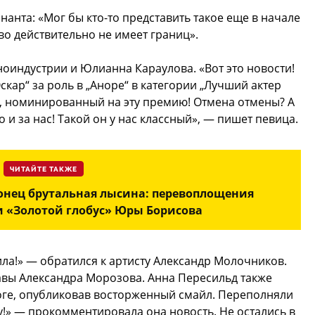
анта: «Мог бы кто-то представить такое еще в начале
во действительно не имеет границ».
оиндустрии и Юлианна Караулова. «Вот это новости!
ар“ за роль в „Аноре“ в категории „Лучший актер
р, номинированный на эту премию! Отмена отмены? А
 и за нас! Такой он у нас классный», — пишет певица.
ЧИТАЙТЕ ТАКЖЕ
конец брутальная лысина: перевоплощения
 «Золотой глобус» Юры Борисова
ила!» — обратился к артисту Александр Молочников.
авы Александра Морозова. Анна Пересильд также
логе, опубликовав восторженный смайл. Переполняли
!» — прокомментировала она новость. Не остались в