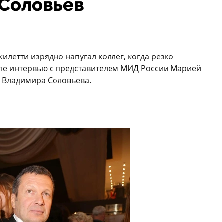
Соловьев
летти изрядно напугал коллег, когда резко
сле интервью с представителем МИД России Марией
х Владимира Соловьева.