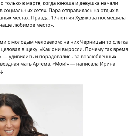
но только в марте, когда юноша и девушка начали
 социальных сетях. Пара отправилась на отдых в
шных местах. Правда, 17-летняя Худякова посмешила
т наше любимое место».
ми с молодым человеком: на них Черницын то слегка
еловал в щеку. «Как они выросли. Почему так время
а!» — удивились и порадовались за возлюбленных
звездная мать Артема. «Мои!» — написала Ирина
ц.