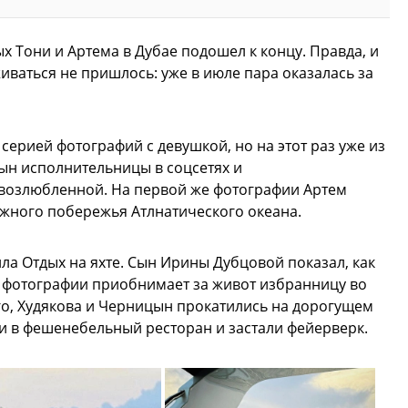
х Тони и Артема в Дубае подошел к концу. Правда, и
ваться не пришлось: уже в июле пара оказалась за
серией фотографий с девушкой, но на этот раз уже из
ын исполнительницы в соцсетях и
возлюбленной. На первой же фотографии Артем
ежного побережья Атлнатического океана.
ла Отдых на яхте. Сын Ирины Дубцовой показал, как
же фотографии приобнимает за живот избранницу во
го, Худякова и Черницын прокатились на дорогущем
и в фешенебельный ресторан и застали фейерверк.