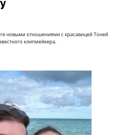
ту
оге новыми отношениями с красавицей Тоней
известного клипмейкера.