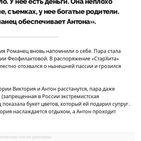
о. У нее есть деньги. Она неплохо
, съемках, у нее богатые родители.
манец обеспечивает Антона».
рия Романец вновь напомнили о себе. Пара стала
нии Феофилактовой. В распоряжение «СтарХита»
елестно отозвался о нынешней пассии и грозился
ории Виктория и Антон расстанутся, пара даже
е (запрещенная в России экстремистская
 показала букет цветов, который ей подарил супруг.
тория наслаждается отдыхом, а Антон проходит