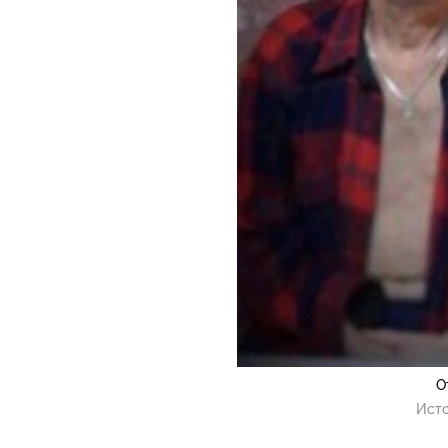
О
Исто