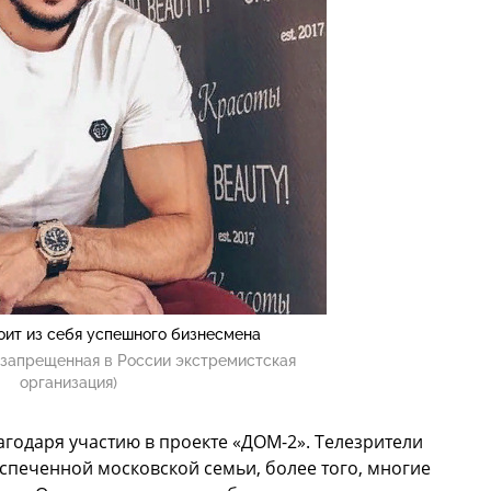
оит из себя успешного бизнесмена
(запрещенная в России экстремистская
организация)
агодаря участию в проекте «ДОМ-2». Телезрители
еспеченной московской семьи, более того, многие