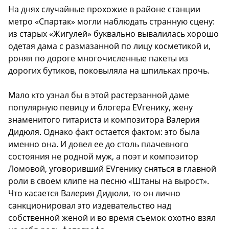
На днях случайные прохожие в районе станции
метро «Спартак» могли наблюдать странную сцену:
из старых «Жигулей» буквально вывалилась хорошо
одетая дама с размазанной по лицу косметикой и,
роняя по дороге многочисленные пакеты из
дорогих бутиков, поковыляла на шпильках прочь.
Мало кто узнал бы в этой растерзанной даме
популярную певицу и блогера ЕVгенику, жену
знаменитого гитариста и композитора Валерия
Дидюля. Однако факт остается фактом: это была
именно она. И довел ее до столь плачевного
состояния не родной муж, а поэт и композитор
Ломовой, уговоривший ЕVгенику сняться в главной
роли в своем клипе на песню «Штаны на вырост».
Что касается Валерия Дидюли, то он лично
санкционировал это издевательство над
собственной женой и во время съемок охотно взял