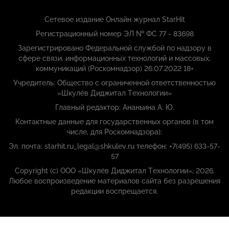
Сетевое издание Онлайн журнал StarHit
Регистрационный номер ЭЛ № ФС 77 - 83698
Зарегистрировано Федеральной службой по надзору в
сфере связи, информационных технологий и массовых,
коммуникаций (Роскомнадзор) 26.07.2022 18+
Учредитель: Общество с ограниченной ответственностью
«Шкулёв Диджитал Технологии»
Главный редактор: Ананьина А. Ю.
Контактные данные для государственных органов (в том
числе, для Роскомнадзора):
Эл. почта: starhit.ru_legal@shkulev.ru телефон: +7(495) 633-57-
57
Copyright (с) ООО «Шкулёв Диджитал Технологии», 2026.
Любое воспроизведение материалов сайта без разрешения
редакции воспрещается.