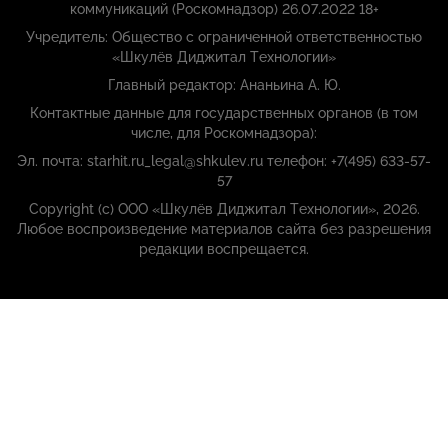
коммуникаций (Роскомнадзор) 26.07.2022 18+
Учредитель: Общество с ограниченной ответственностью
«Шкулёв Диджитал Технологии»
Главный редактор: Ананьина А. Ю.
Контактные данные для государственных органов (в том
числе, для Роскомнадзора):
Эл. почта: starhit.ru_legal@shkulev.ru телефон: +7(495) 633-57-
57
Copyright (с) ООО «Шкулёв Диджитал Технологии», 2026.
Любое воспроизведение материалов сайта без разрешения
редакции воспрещается.