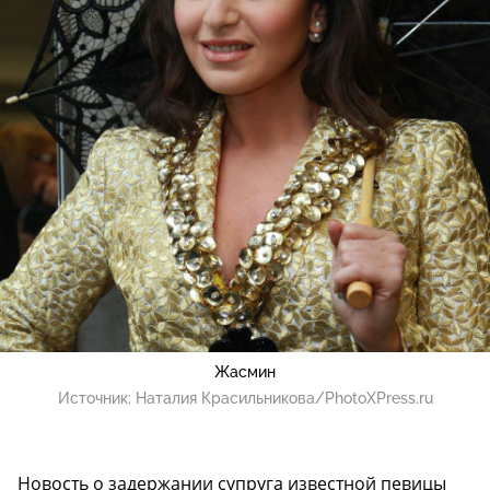
Жасмин
Источник:
Наталия Красильникова/PhotoXPress.ru
Новость о задержании супруга известной певицы