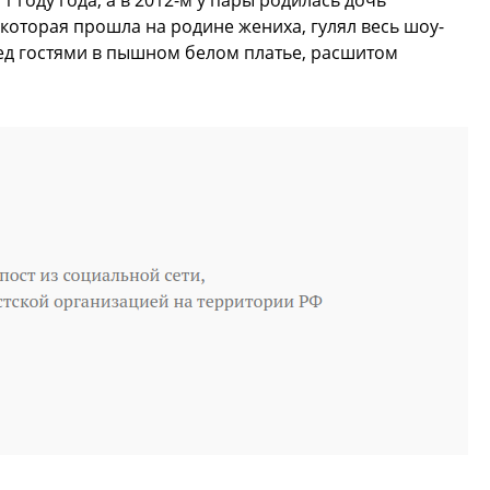
году года, а в 2012-м у пары родилась дочь
которая прошла на родине жениха, гулял весь шоу-
ед гостями в пышном белом платье, расшитом