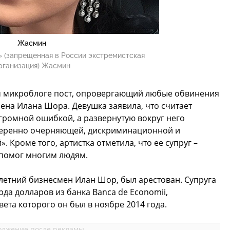
Жасмин
 (запрещенная в России экстремистская
рганизация) Жасмин
м микроблоге пост, опровергающий любые обвинения
мена Илана Шора. Девушка заявила, что считает
громной ошибкой, а развернутую вокруг него
амеренно очерняющей, дискриминационной и
 Кроме того, артистка отметила, что ее супруг –
 помог многим людям.
летний бизнесмен Илан Шор, был арестован. Супруга
да долларов из банка Banca de Economii,
ета которого он был в ноябре 2014 года.