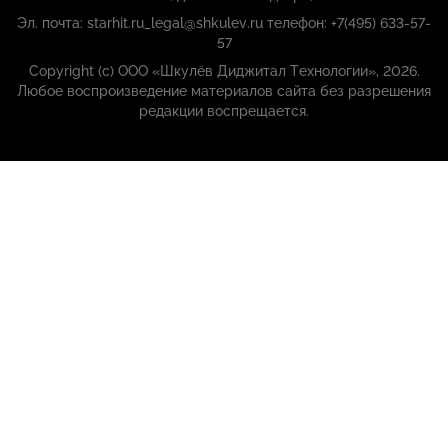
Эл. почта: starhit.ru_legal@shkulev.ru телефон: +7(495) 633-57-
57
Copyright (с) ООО «Шкулёв Диджитал Технологии», 2026.
Любое воспроизведение материалов сайта без разрешения
редакции воспрещается.