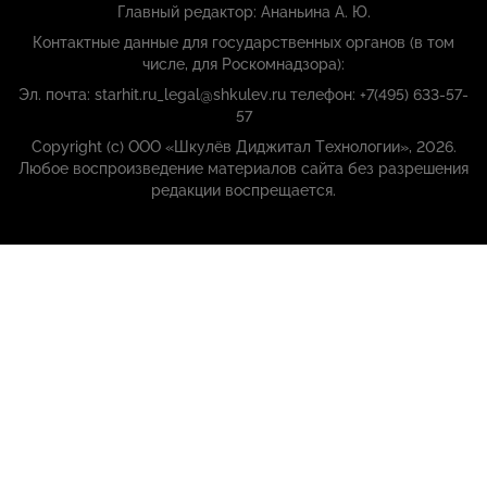
Главный редактор: Ананьина А. Ю.
Контактные данные для государственных органов (в том
числе, для Роскомнадзора):
Эл. почта: starhit.ru_legal@shkulev.ru телефон: +7(495) 633-57-
57
Copyright (с) ООО «Шкулёв Диджитал Технологии», 2026.
Любое воспроизведение материалов сайта без разрешения
редакции воспрещается.