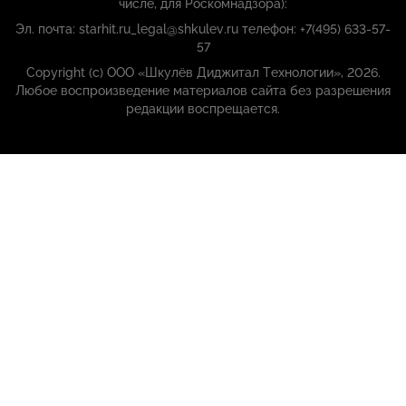
числе, для Роскомнадзора):
Эл. почта: starhit.ru_legal@shkulev.ru телефон: +7(495) 633-57-
57
Copyright (с) ООО «Шкулёв Диджитал Технологии», 2026.
Любое воспроизведение материалов сайта без разрешения
редакции воспрещается.