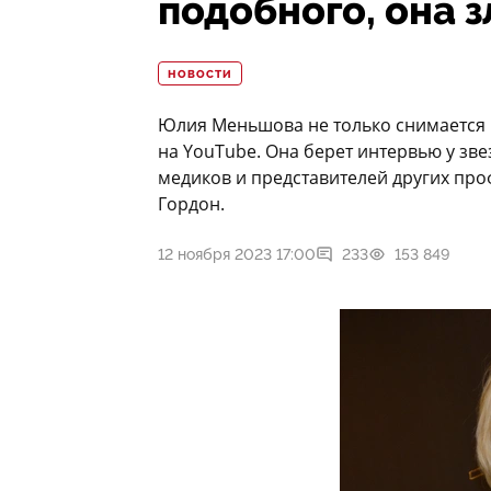
подобного, она з
НОВОСТИ
Юлия Меньшова не только снимается в 
на YouTube. Она берет интервью у зве
медиков и представителей других про
Гордон.
12 ноября 2023 17:00
233
153 849