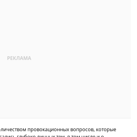
оличеством провокационных вопросов, которые
ались глубоко личных тем, в том числе и о