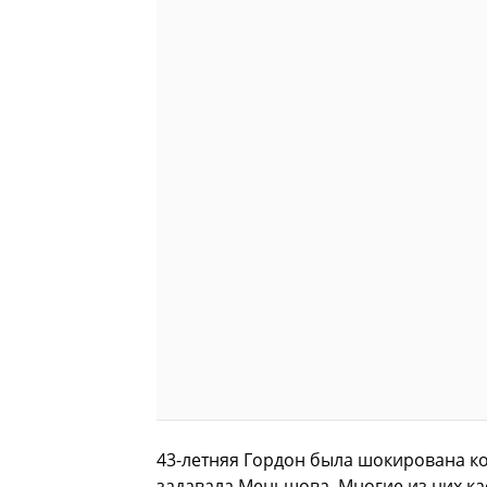
43-летняя Гордон была шокирована к
задавала Меньшова. Многие из них кас