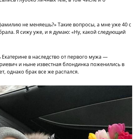
 фамилию не меняешь?» Такие вопросы, а мне уже 40 с
обрала. Я сижу уже, и я думаю: «Ну, какой следующий
Екатерине в наследство от первого мужа —
рриевич и ныне известная блондинка поженились в
т, однако брак все же распался.