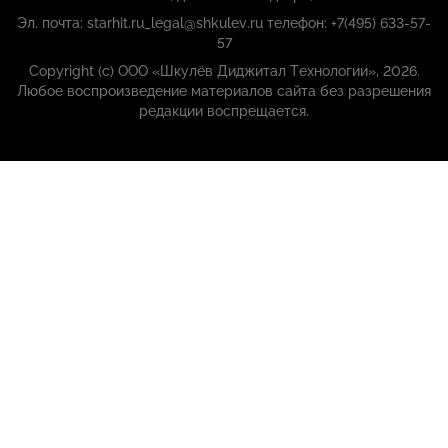
Эл. почта: starhit.ru_legal@shkulev.ru телефон: +7(495) 633-57-
57
Copyright (с) ООО «Шкулёв Диджитал Технологии», 2026.
Любое воспроизведение материалов сайта без разрешения
редакции воспрещается.