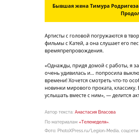
Бывшая жена Тимура Родригеза 
Продол
Артисты с головой погружаются в твор
фильмы с Катей, а она слушает его пе
времяпрепровождения.
«Однажды, придя домой с работы, я за
очень удивилась и… попросила выключ
времени! Хочется смотреть что-то ос
новинки мирового проката, классику. Е
услышать вместе с ним», — делится ак
Автор текста:
Анастасия Власова
По материалам
«Теленеделя»
.
Фото: PhotoXPress.ru/Legion-Media, соцсети