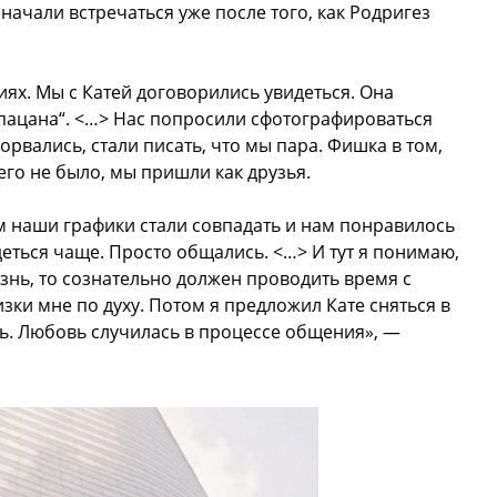
 начали встречаться уже после того, как Родригез
иях. Мы с Катей договорились увидеться. Она
пацана“. <…> Нас попросили сфотографироваться
рвались, стали писать, что мы пара. Фишка в том,
его не было, мы пришли как друзья.
ом наши графики стали совпадать и нам понравилось
деться чаще. Просто общались. <…> И тут я понимаю,
знь, то сознательно должен проводить время с
зки мне по духу. Потом я предложил Кате сняться в
сь. Любовь случилась в процессе общения», —