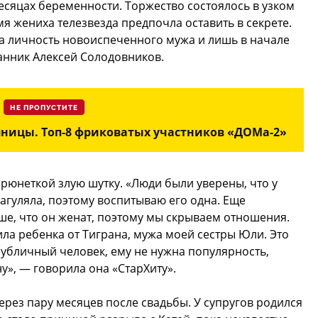
есяцах беременности. Торжество состоялось в узком
имя жениха телезвезда предпочла оставить в секрете.
а личность новоиспеченного мужа и лишь в начале
анник Алексей Солодовников.
НЕ ПРОПУСТИТЕ
яницы. Топ-8 фриковатых участников «ДОМа-2»
 брюнеткой злую шутку. «Люди были уверены, что у
нагуляла, поэтому воспитываю его одна. Еще
ше, что он женат, поэтому мы скрываем отношения.
ила ребенка от Тиграна, мужа моей сестры Юли. Это
публичный человек, ему не нужна популярность,
ну», — говорила она «СтарХиту».
рез пару месяцев после свадьбы. У супругов родился