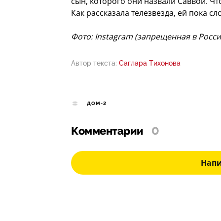
сын, которого они назвали Саввой. Чт
Как рассказала телезвезда, ей пока сл
Фото: Instagram (запрещенная в Росс
Автор текста:
Саглара Тихонова
ДОМ-2
Комментарии
0
Нап