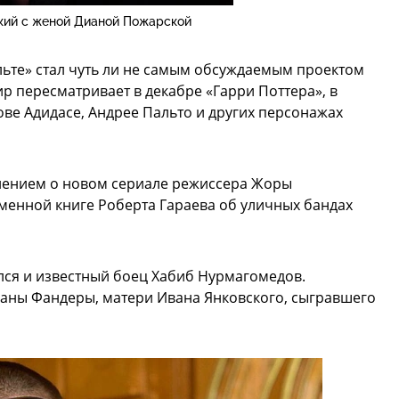
кий с женой Дианой Пожарской
льте» стал чуть ли не самым обсуждаемым проектом
ир пересматривает в декабре «Гарри Поттера», в
ове Адидасе, Андрее Пальто и других персонажах
нением о новом сериале режиссера Жоры
енной книге Роберта Гараева об уличных бандах
лся и известный боец Хабиб Нурмагомедов.
саны Фандеры, матери Ивана Янковского, сыгравшего