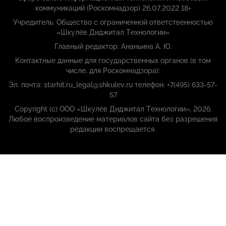
коммуникаций (Роскомнадзор) 26.07.2022 18+
Учредитель: Общество с ограниченной ответственностью
«Шкулёв Диджитал Технологии»
Главный редактор: Ананьина А. Ю.
Контактные данные для государственных органов (в том
числе, для Роскомнадзора):
Эл. почта: starhit.ru_legal@shkulev.ru телефон: +7(495) 633-57-
57
Copyright (с) ООО «Шкулёв Диджитал Технологии», 2026.
Любое воспроизведение материалов сайта без разрешения
редакции воспрещается.