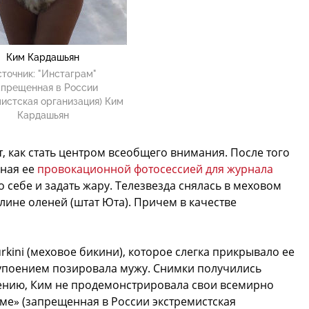
Ким Кардашьян
точник:
"Инстаграм"
апрещенная в России
истская организация) Ким
Кардашьян
, как стать центром всеобщего внимания. После того
нная ее
провокационной фотосессией для журнала
 себе и задать жару. Телезвезда снялась в меховом
лине оленей (штат Юта). Причем в качестве
kini (меховое бикини), которое слегка прикрывало ее
 упоением позировала мужу. Снимки получились
лению, Ким не продемонстрировала свои всемирно
аме» (запрещенная в России экстремистская