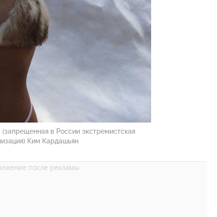
 (запрещенная в России экстремистская
низация) Ким Кардашьян