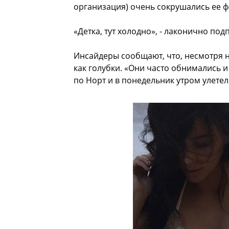
организация) очень сокрушались ее ф
«Детка, тут холодно», - лаконично под
Инсайдеры сообщают, что, несмотря 
как голубки. «Они часто обнимались и
по Норт и в понедельник утром улетели