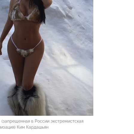
 (запрещенная в России экстремистская
низация) Ким Кардашьян