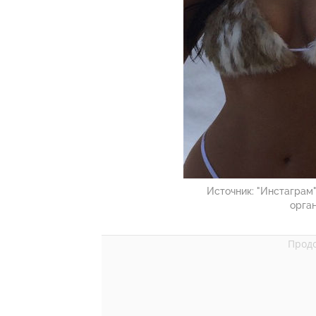
Источник:
"Инстаграм"
орга