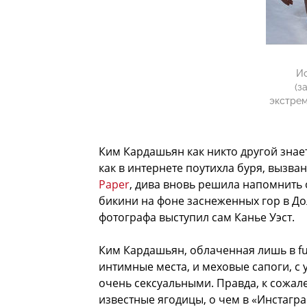
Ис
(з
экстрем
Ким Кардашьян как никто другой знает
как в интернете поутихла буря, вызва
Paper
, дива вновь решила напомнить о
бикини на фоне заснеженных гор в До
фотографа выступил сам Канье Уэст.
Ким Кардашьян, облаченная лишь в fur
интимные места, и меховые сапоги, с
очень сексуальными. Правда, к сожа
известные ягодицы, о чем в «Инстагр