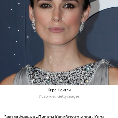
Кира Найтли
Источник:
Gettyimages
Звезда фильма «Пираты Карибского моря» Кира