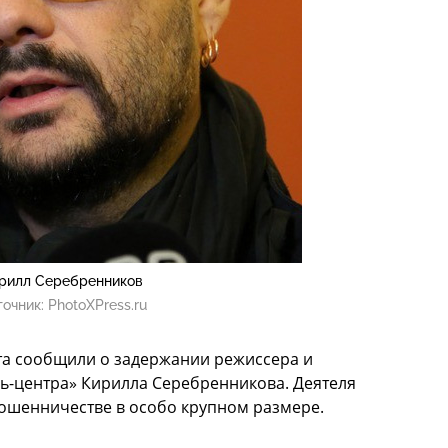
рилл Серебренников
точник:
PhotoXPress.ru
та сообщили о задержании режиссера и
ь-центра» Кирилла Серебренникова. Деятеля
мошенничестве в особо крупном размере.