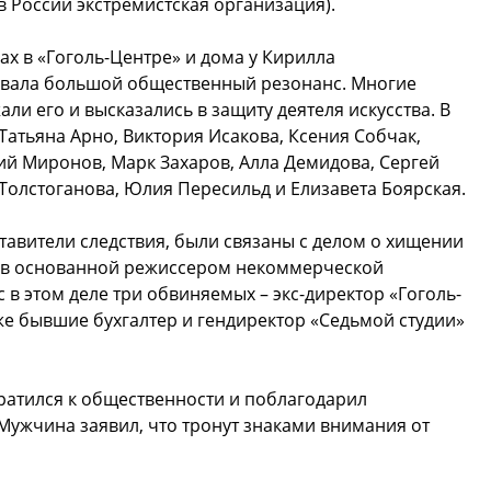
в России экстремистская организация).
х в «Гоголь-Центре» и дома у Кирилла
звала большой общественный резонанс. Многие
и его и высказались в защиту деятеля искусства. В
Татьяна Арно, Виктория Исакова, Ксения Собчак,
ний Миронов, Марк Захаров, Алла Демидова, Сергей
Толстоганова, Юлия Пересильд и Елизавета Боярская.
авители следствия, были связаны с делом о хищении
а в основанной режиссером некоммерческой
 в этом деле три обвиняемых – экс-директор «Гоголь-
же бывшие бухгалтер и гендиректор «Седьмой студии»
атился к общественности и поблагодарил
Мужчина заявил, что тронут знаками внимания от