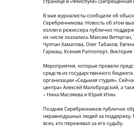
странице в «Фейсбуке» (запрещенная 
В мае журналисты сообщили об обыска
Серебренникова. Новость об этом вы
коллеги режиссера публично поддержал
их числе оказались Максим Виторган, 
Чулпан Хаматова, Олег Табаков, Евге
Гармаш, Ксения Раппопорт, Виктория 
Мероприятия, которые провели предст
средств из государственного бюджет
организации «Седьмая студия». Сейчас
центра» Алексей Малобродский, а так
– Нина Масляева и Юрий Итин.
Позднее Серебренников публично обр
неравнодушных людей за поддержку. 
всех, кто переживал за его судьбу.