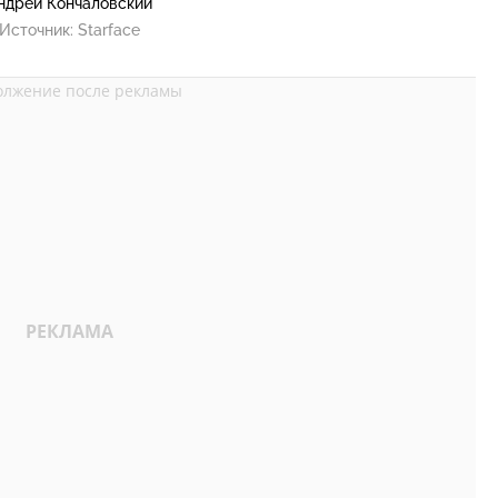
ндрей Кончаловский
Источник:
Starface