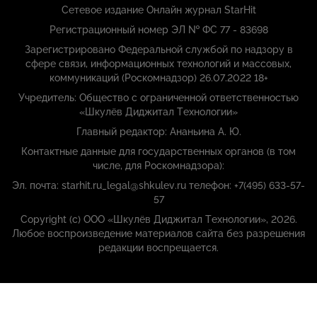
Сетевое издание Онлайн журнал StarHit
Регистрационный номер ЭЛ № ФС 77 - 83698
Зарегистрировано Федеральной службой по надзору в
сфере связи, информационных технологий и массовых,
коммуникаций (Роскомнадзор) 26.07.2022 18+
Учредитель: Общество с ограниченной ответственностью
«Шкулёв Диджитал Технологии»
Главный редактор: Ананьина А. Ю.
Контактные данные для государственных органов (в том
числе, для Роскомнадзора):
Эл. почта: starhit.ru_legal@shkulev.ru телефон: +7(495) 633-57-
57
Copyright (с) ООО «Шкулёв Диджитал Технологии», 2026.
Любое воспроизведение материалов сайта без разрешения
редакции воспрещается.