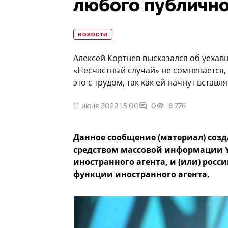
любого публично
НОВОСТИ
Алексей Кортнев высказался об уехав
«Несчастный случай» не сомневается,
это с трудом, так как ей начнут вставля
11 июня 2022 15:00
0
8 776
Данное сообщение (материал) созд
средством массовой информации Y
иностранного агента, и (или) ро
функции иностранного агента.