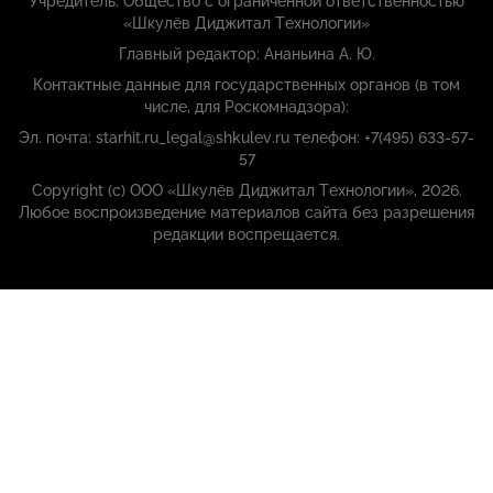
Учредитель: Общество с ограниченной ответственностью
«Шкулёв Диджитал Технологии»
Главный редактор: Ананьина А. Ю.
Контактные данные для государственных органов (в том
числе, для Роскомнадзора):
Эл. почта: starhit.ru_legal@shkulev.ru телефон: +7(495) 633-57-
57
Copyright (с) ООО «Шкулёв Диджитал Технологии», 2026.
Любое воспроизведение материалов сайта без разрешения
редакции воспрещается.