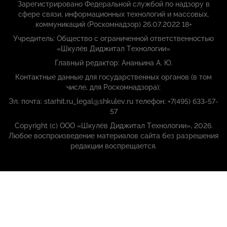
Зарегистрировано Федеральной службой по надзору в
сфере связи, информационных технологий и массовых,
коммуникаций (Роскомнадзор) 26.07.2022 18+
Учредитель: Общество с ограниченной ответственностью
«Шкулёв Диджитал Технологии»
Главный редактор: Ананьина А. Ю.
Контактные данные для государственных органов (в том
числе, для Роскомнадзора):
Эл. почта: starhit.ru_legal@shkulev.ru телефон: +7(495) 633-57-
57
Copyright (с) ООО «Шкулёв Диджитал Технологии», 2026.
Любое воспроизведение материалов сайта без разрешения
редакции воспрещается.