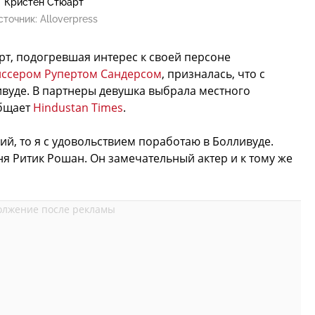
Кристен Стюарт
сточник:
Alloverpress
рт, подогревшая интерес к своей персоне
иссером Рупертом Сандерсом
, призналась, что с
вуде. В партнеры девушка выбрала местного
общает
Hindustan Times
.
й, то я с удовольствием поработаю в Болливуде.
 Ритик Рошан. Он замечательный актер и к тому же