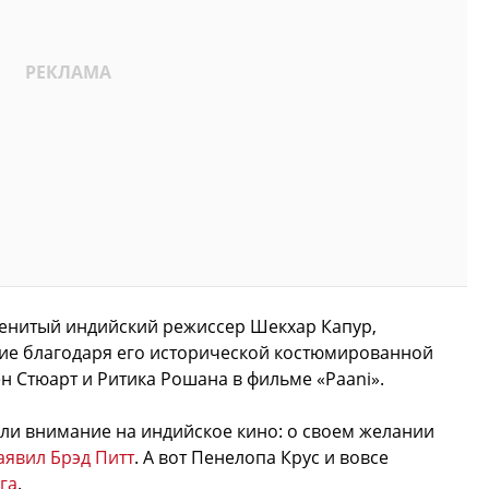
аменитый индийский режиссер Шекхар Капур,
е благодаря его исторической костюмированной
ен Стюарт и Ритика Рошана в фильме «Paani».
или внимание на индийское кино: о своем желании
аявил Брэд Питт
. А вот Пенелопа Крус и вовсе
га
.