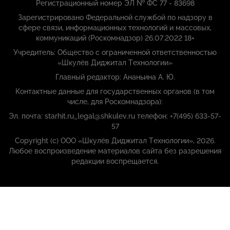
Регистрационный номер ЭЛ № ФС 77 - 83698
Зарегистрировано Федеральной службой по надзору в
сфере связи, информационных технологий и массовых,
коммуникаций (Роскомнадзор) 26.07.2022 18+
Учредитель: Общество с ограниченной ответственностью
«Шкулёв Диджитал Технологии»
Главный редактор: Ананьина А. Ю.
Контактные данные для государственных органов (в том
числе, для Роскомнадзора):
Эл. почта: starhit.ru_legal@shkulev.ru телефон: +7(495) 633-57-
57
Copyright (с) ООО «Шкулёв Диджитал Технологии», 2026.
Любое воспроизведение материалов сайта без разрешения
редакции воспрещается.