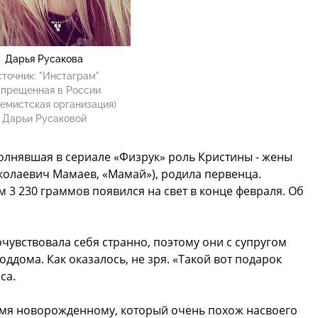
Дарья Русакова
точник:
"Инстаграм"
апрещенная в России
емистская организация)
Дарьи Русаковой
полнявшая в сериале «Физрук» роль Кристины - жены
колаевич Мамаев, «Мамай»), родила первенца.
 3 230 граммов появился на свет в конце февраля. Об
очувствовала себя странно, поэтому они с супругом
оддома. Как оказалось, не зря. «Такой вот подарок
са.
мя новорожденному, который очень похож насвоего