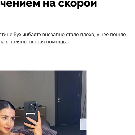
ечением на скорой
стине Бухынбалтэ внезапно стало плохо, у нее пошло
ла с поляны скорая помощь.