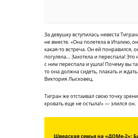
За девушку вступилась невеста Тигран
не вместе. «Она полетела в Италию, он
какая-то встреча. Он ей понравился, 
погуляла… Захотела и переспала! Это н
с ним переспала и ушла! Почему вы та
то она должна сидеть, плакать и ждать
Виктория Лысковец.
Тигран же отстаивал свою точку зрени
кровать еще не остыла!» — злился он.
Шведская семья на «ДОМе-2»: Б