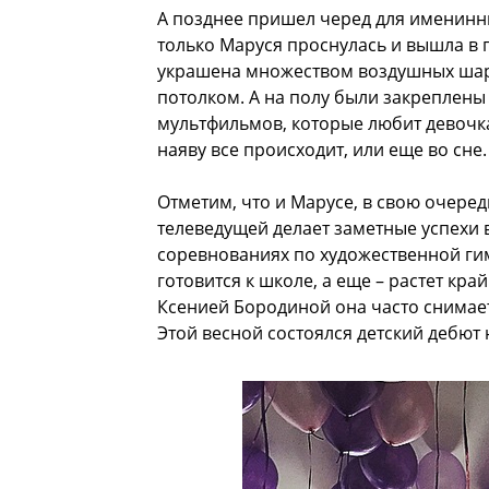
А позднее пришел черед для именинн
только Маруся проснулась и вышла в г
украшена множеством воздушных шар
потолком. А на полу были закреплены
мультфильмов, которые любит девочка.
наяву все происходит, или еще во сне.
Отметим, что и Марусе, в свою очере
телеведущей делает заметные успехи в
соревнованиях по художественной гим
готовится к школе, а еще – растет кр
Ксенией Бородиной она часто снимает
Этой весной состоялся детский дебют 