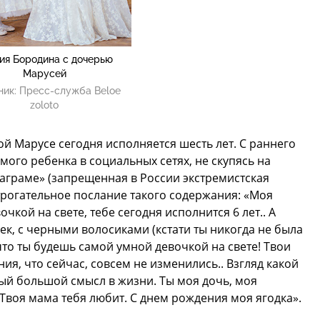
ия Бородина с дочерью
Марусей
ник:
Пресс-служба Beloe
zoloto
 Марусе сегодня исполняется шесть лет. С раннего
ого ребенка в социальных сетях, не скупясь на
таграме» (запрещенная в России экстремистская
рогательное послание такого содержания: «Моя
очкой на свете, тебе сегодня исполнится 6 лет.. А
ек, с черными волосиками (кстати ты никогда не была
что ты будешь самой умной девочкой на свете! Твои
ия, что сейчас, совсем не изменились.. Взгляд какой
ый большой смысл в жизни. Ты моя дочь, моя
Твоя мама тебя любит. С днем рождения моя ягодка».