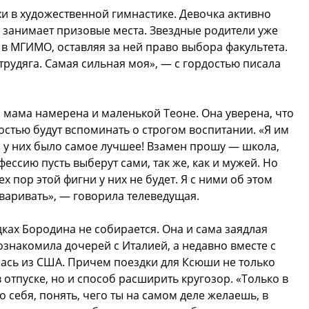
и в художественной гимнастике. Девочка активно
 занимает призовые места. Звездные родители уже
в МГИМО, оставляя за ней право выбора факультета.
трудяга. Самая сильная моя», — с гордостью писала
 мама намерена и маленькой Теоне. Она уверена, что
остью будут вспоминать о строгом воспитании. «Я им
ы у них было самое лучшее! Взамен прошу — школа,
фессию пусть выберут сами, так же, как и мужей. Но
тех пор этой фигни у них не будет. Я с ними об этом
варивать», — говорила телеведущая.
дках Бородина не собирается. Она и сама заядлая
знакомила дочерей с Италией, а недавно вместе с
сь из США. Причем поездки для Ксюши не только
отпуске, но и способ расширить кругозор. «Только в
 себя, понять, чего ты на самом деле желаешь, в