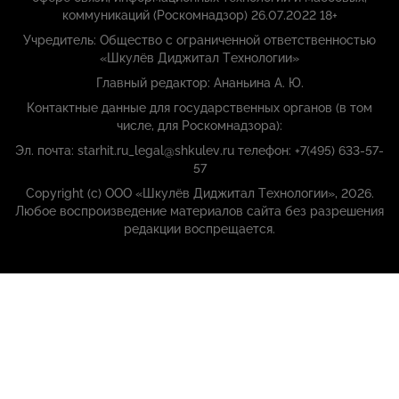
коммуникаций (Роскомнадзор) 26.07.2022 18+
Учредитель: Общество с ограниченной ответственностью
«Шкулёв Диджитал Технологии»
Главный редактор: Ананьина А. Ю.
Контактные данные для государственных органов (в том
числе, для Роскомнадзора):
Эл. почта: starhit.ru_legal@shkulev.ru телефон: +7(495) 633-57-
57
Copyright (с) ООО «Шкулёв Диджитал Технологии», 2026.
Любое воспроизведение материалов сайта без разрешения
редакции воспрещается.