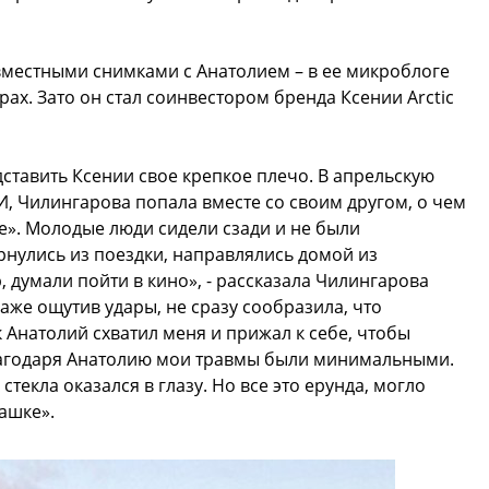
вместными снимками с Анатолием – в ее микроблоге
рах. Зато он стал соинвестором бренда Ксении Arctic
дставить Ксении свое крепкое плечо. В апрельскую
И, Чилингарова попала вместе со своим другом, о чем
». Молодые люди сидели сзади и не были
ернулись из поездки, направлялись домой из
 думали пойти в кино», - рассказала Чилингарова
даже ощутив удары, не сразу сообразила, что
к Анатолий схватил меня и прижал к себе, чтобы
лагодаря Анатолию мои травмы были минимальными.
стекла оказался в глазу. Но все это ерунда, могло
ашке».