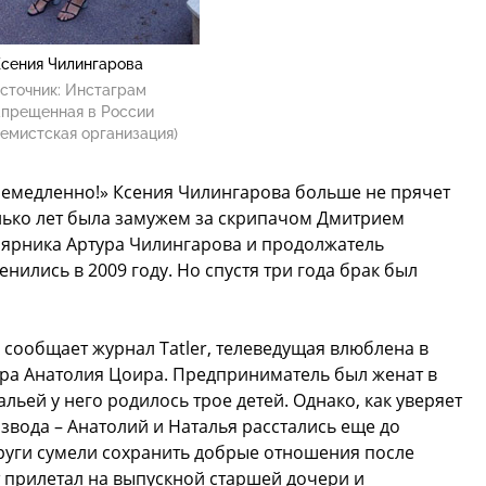
сения Чилингарова
сточник:
Инстаграм
апрещенная в России
емистская организация)
немедленно!» Ксения Чилингарова больше не прячет
лько лет была замужем за скрипачом Дмитрием
лярника Артура Чилингарова и продолжатель
ились в 2009 году. Но спустя три года брак был
 сообщает журнал Tatler, телеведущая влюблена в
ра Анатолия Цоира. Предприниматель был женат в
тальей у него родилось трое детей. Однако, как уверяет
звода – Анатолий и Наталья расстались еще до
руги сумели сохранить добрые отношения после
т прилетал на выпускной старшей дочери и