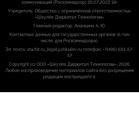
коммуникаций (Роскомнадзор) 26.07.2022 18+
Учредитель: Общество с ограниченной ответственностью
«Шкулёв Диджитал Технологии»
Главный редактор: Ананьина А. Ю.
Контактные данные для государственных органов (в том
числе, для Роскомнадзора):
Эл. почта: starhit.ru_legal@shkulev.ru телефон: +7(495) 633-57-
57
Copyright (с) ООО «Шкулёв Диджитал Технологии», 2026.
Любое воспроизведение материалов сайта без разрешения
редакции воспрещается.