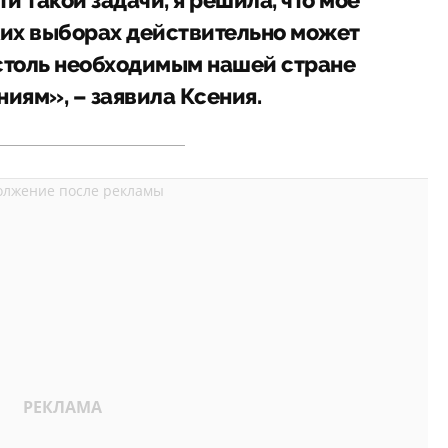
 такой задачи, я решила, что мое
ких выборах действительно может
 столь необходимым нашей стране
иям», – заявила Ксения.