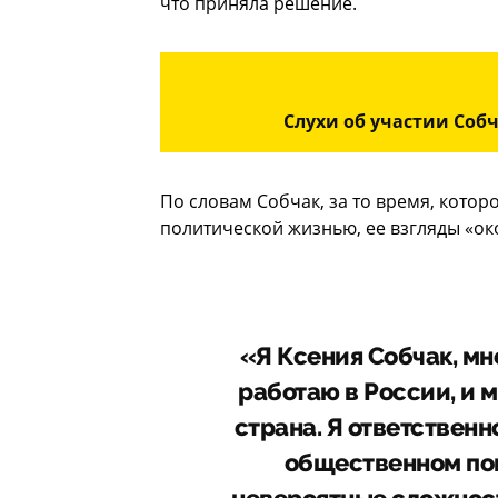
что приняла решение.
Слухи об участии Собч
По словам Собчак, за то время, кото
политической жизнью, ее взгляды «о
«Я Ксения Собчак, мне
работаю в России, и м
страна. Я ответствен
общественном поп