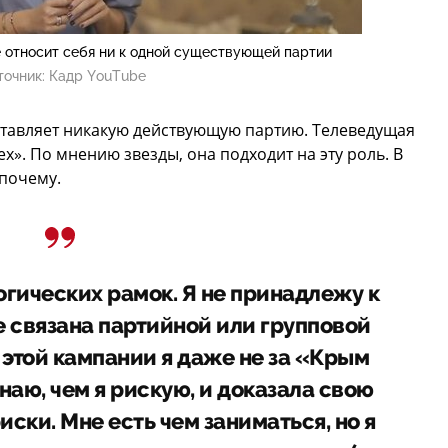
е относит себя ни к одной существующей партии
точник:
Кадр YouTube
ставляет никакую действующую партию. Телеведущая
х». По мнению звезды, она подходит на эту роль. В
почему.
огических рамок. Я не принадлежу к
е связана партийной или групповой
 этой кампании я даже не за «Крым
 знаю, чем я рискую, и доказала свою
риски. Мне есть чем заниматься, но я