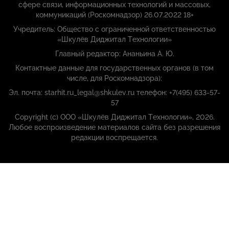
сфере связи, информационных технологий и массовых,
коммуникаций (Роскомнадзор) 26.07.2022 18+
Учредитель: Общество с ограниченной ответственностью
«Шкулёв Диджитал Технологии»
Главный редактор: Ананьина А. Ю.
Контактные данные для государственных органов (в том
числе, для Роскомнадзора):
Эл. почта: starhit.ru_legal@shkulev.ru телефон: +7(495) 633-57-
57
Copyright (с) ООО «Шкулёв Диджитал Технологии», 2026.
Любое воспроизведение материалов сайта без разрешения
редакции воспрещается.