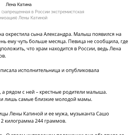
Лена Катина
 (запрещенная в России экстремистская
низация) Лены Катиной
тина окрестила сына Александра. Малыш появился на
день ему чуть больше месяца. Певица не сообщила, где
оложить, что храм находится в России, ведь Лена
ов.
написала исполнительница и опубликовала
 а рядом с ней – крестные родители малыша.
али лишь самые близкие молодой мамы.
ицы Лены Катиной и ее мужа, музыканта Сашо
 2 килограмма 244 граммов.