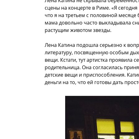
Лена Катина не скрывала беременнос
сцены на концерте в Риме. «Я сегодня
что я на третьем с половиной месяце 
мама довольно часто выкладывала сним
растущим животом звезды.
Лена Катина подошла серьезно к вопр
литературу, посвященную особым дыха
вещи. Кстати, тут артистка проявила с
родительница. Она согласилась приня
детские вещи и приспособления. Кати
деньги на то, что ей готовы дать прост