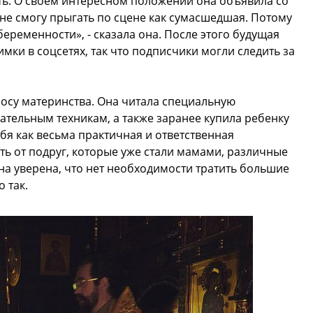
ть. О своем интересном положении она объявила со
 не смогу прыгать по сцене как сумасшедшая. Потому
беременности», - сказала она. После этого будущая
ки в соцсетях, так что подписчики могли следить за
осу материнства. Она читала специальную
тельным техникам, а также заранее купила ребенку
ебя как весьма практичная и ответственная
ть от подруг, которые уже стали мамами, различные
на уверена, что нет необходимости тратить большие
о так.