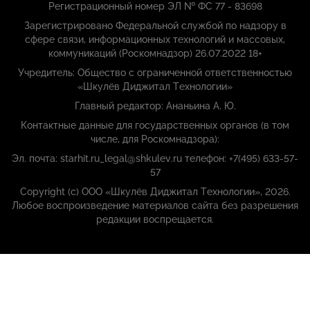
Регистрационный номер ЭЛ № ФС 77 - 83698
Зарегистрировано Федеральной службой по надзору в
сфере связи, информационных технологий и массовых,
коммуникаций (Роскомнадзор) 26.07.2022 18+
Учредитель: Общество с ограниченной ответственностью
«Шкулёв Диджитал Технологии»
Главный редактор: Ананьина А. Ю.
Контактные данные для государственных органов (в том
числе, для Роскомнадзора):
Эл. почта: starhit.ru_legal@shkulev.ru телефон: +7(495) 633-57-
57
Copyright (с) ООО «Шкулёв Диджитал Технологии», 2026.
Любое воспроизведение материалов сайта без разрешения
редакции воспрещается.