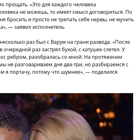
о прощать. «Это для каждого человека
еловека не можешь, то имеет смысл договориться. По
я бросить и просто не трепать себе нервы, не мучить
ала», — заявил исполнитель.
 несколько раз был с Варум на грани развода. «После
 очередной раз застрял бухой, с катушек слетел. У
рос ребром, разобралась со мной. На протяжении
 мы не разговариваем дня два-три, но разбираемся с
ом я портачу, потому что шумнее», — поделился