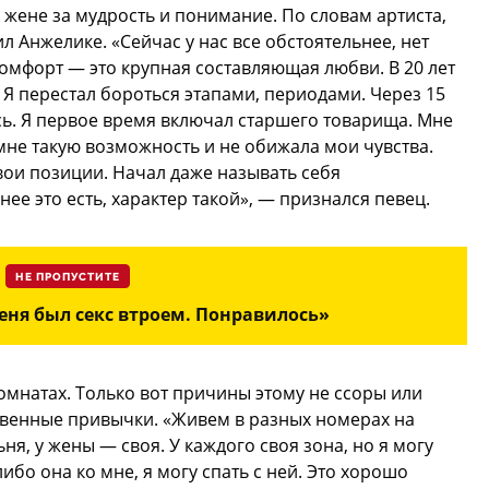
 жене за мудрость и понимание. По словам артиста,
л Анжелике. «Сейчас у нас все обстоятельнее, нет
Комфорт — это крупная составляющая любви. В 20 лет
 Я перестал бороться этапами, периодами. Через 15
сь. Я первое время включал старшего товарища. Мне
 мне такую возможность и не обижала мои чувства.
вои позиции. Начал даже называть себя
ее это есть, характер такой», — признался певец.
НЕ ПРОПУСТИТЕ
еня был секс втроем. Понравилось»
 комнатах. Только вот причины этому не ссоры или
твенные привычки. «Живем в разных номерах на
ьня, у жены — своя. У каждого своя зона, но я могу
ибо она ко мне, я могу спать с ней. Это хорошо