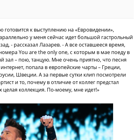
сю готовится к выступлению на «Евровидении»,
Параллельно у меня сейчас идет большой гастрольный
ад, - рассказал Лазарев. - А все оставшееся время,
омера You are the only one, с которым в мае поеду в
 зал – пою, танцую. Мне очень приятно, что песня
интернет, попала в европейские чарты – Греции,
русии, Швеции. А за первые сутки клип посмотрели
тист и то, почему в отличие от коллег предстал
х целая коллекция. По-моему, мне идет!»