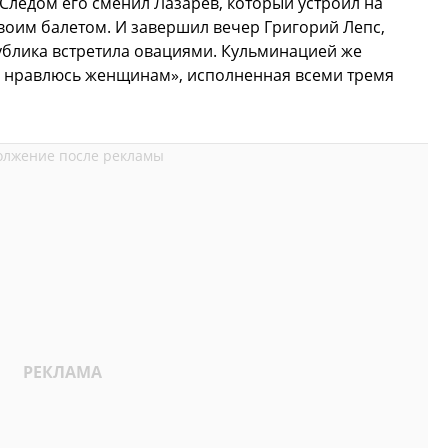
 Следом его сменил Лазарев, который устроил на
своим балетом. И завершил вечер Григорий Лепс,
ублика встретила овациями. Кульминацией же
«Я нравлюсь женщинам», исполненная всеми тремя