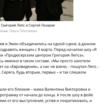
 Григорий Лепс и Сергей Лазарев
очник:
Ольга Плетенева
ев и Эмин объединились на одной сцене, в данном
поздравить женщин с 8 марта. Перед началом шоу «Я
м «Продюсерским центром Григория Лепса»,
 именно в таком составе. «Мы просто захотели
т на «Евровидение», а нас не взяли, - пошутил Лепс. -
. Серега, будь вторым, первых – и так слишком
ли его близкие – мама Валентина Викторовна и
ограмму от начала до конца. А после шоу в фойе
ми от его выступления, успев и покритиковать, и