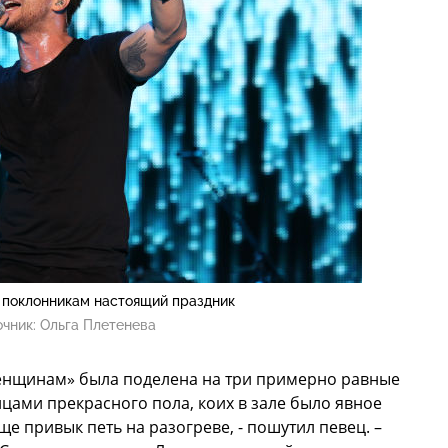
 поклонникам настоящий праздник
очник:
Ольга Плетенева
енщинам» была поделена на три примерно равные
цами прекрасного пола, коих в зале было явное
е привык петь на разогреве, - пошутил певец. –