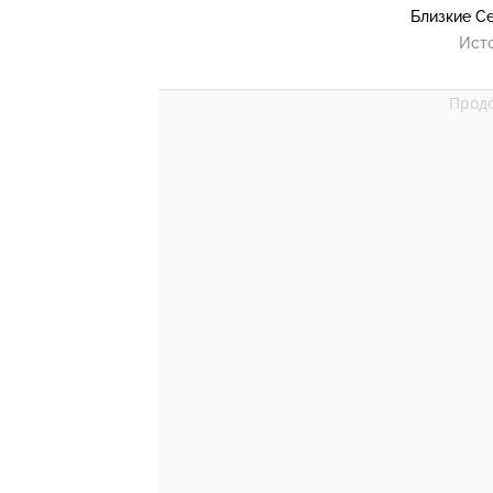
Близкие С
Ист