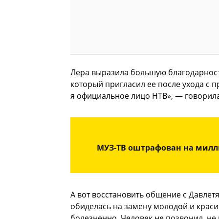
Лера выразила большую благодарнос
который пригласил ее после ухода с 
я официальное лицо НТВ», — говорила
МУЗ-ТВ оштрафован на милл
А вот восстановить общение с Давлетя
обиделась на замену молодой и красив
болезненно. Человек не позвонил, не 