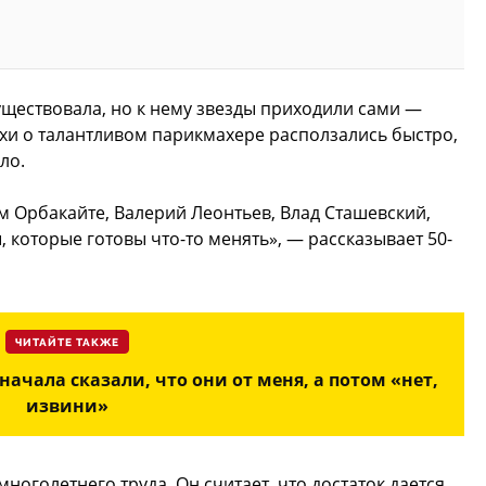
уществовала, но к нему звезды приходили сами —
ухи о талантливом парикмахере расползались быстро,
ло.
ом Орбакайте, Валерий Леонтьев, Влад Сташевский,
 которые готовы что-то менять», — рассказывает 50-
ЧИТАЙТЕ ТАКЖЕ
сначала сказали, что они от меня, а потом «нет,
извини»
ноголетнего труда. Он считает, что достаток дается