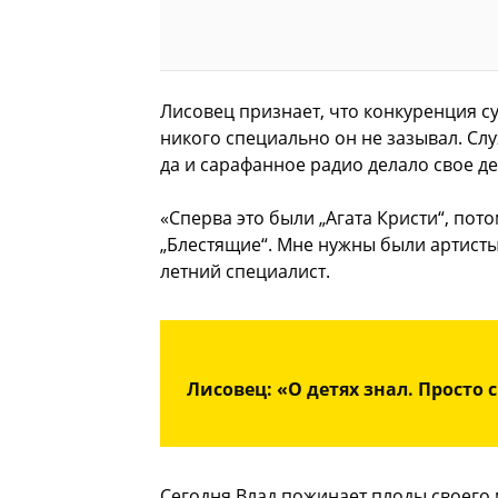
Лисовец признает, что конкуренция с
никого специально он не зазывал. Сл
да и сарафанное радио делало свое де
«Сперва это были „Агата Кристи“, пот
„Блестящие“. Мне нужны были артисты,
летний специалист.
Лисовец: «О детях знал. Просто 
Сегодня Влад пожинает плоды своего м