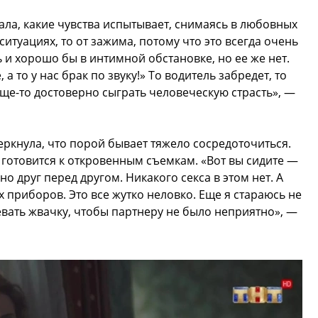
ала, какие чувства испытывает, снимаясь в любовных
 ситуациях, то от зажима, потому что это всегда очень
 и хорошо бы в интимной обстановке, но ее же нет.
а то у нас брак по звуку!» То водитель забредет, то
ще-то достоверно сыграть человеческую страсть», —
еркнула, что порой бывает тяжело сосредоточиться.
готовится к откровенным съемкам. «Вот вы сидите —
о друг перед другом. Никакого секса в этом нет. А
 приборов. Это все жутко неловко. Еще я стараюсь не
евать жвачку, чтобы партнеру не было неприятно», —