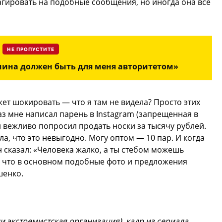
еагировать на подобные сообщения, но иногда она все
НЕ ПРОПУСТИТЕ
ина должен быть для меня авторитетом»
ет шокировать — что я там не видела? Просто этих
аз мне написал парень в Instagram (запрещенная в
и вежливо попросил продать носки за тысячу рублей.
ла, что это невыгодно. Могу оптом — 10 пар. И когда
 сказал: «Человека жалко, а ты стебом можешь
к что в основном подобные фото и предложения
шенко.
и экстремистская организация), кадр из сериала