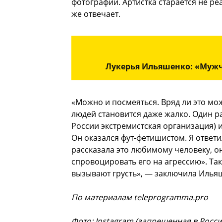
фотографии. Артистка старается не р
же отвечает.
Лукерья Ильяшенко: «Мужч
«Можно и посмеяться. Вряд ли это мож
людей становится даже жалко. Один р
России экстремистская организация) 
Он оказался фут-фетишистом. Я ответи
рассказала это любимому человеку, он
спровоцировать его на агрессию». Та
вызывают грусть», — заключила Илья
По материалам teleprogramma.pro
Фото: Instagram (запрещенная в Росси