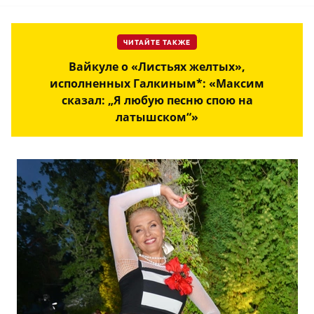
ЧИТАЙТЕ ТАКЖЕ
Вайкуле о «Листьях желтых»,
исполненных Галкиным*: «Максим
сказал: „Я любую песню спою на
латышском“»