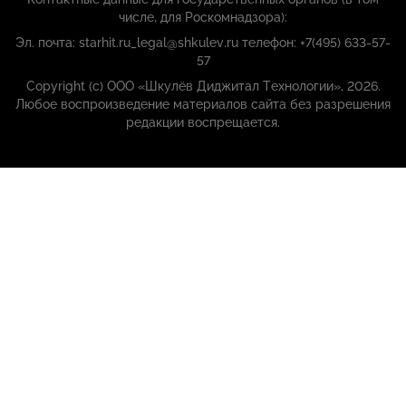
числе, для Роскомнадзора):
Эл. почта: starhit.ru_legal@shkulev.ru телефон: +7(495) 633-57-
57
Copyright (с) ООО «Шкулёв Диджитал Технологии», 2026.
Любое воспроизведение материалов сайта без разрешения
редакции воспрещается.