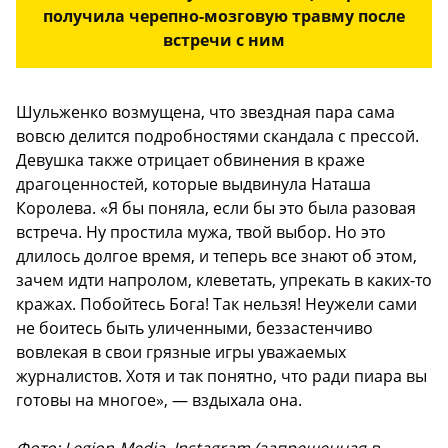
получила черепно-мозговую травму после
встречи с ним
Шульженко возмущена, что звездная пара сама
вовсю делится подробностями скандала с прессой.
Девушка также отрицает обвинения в краже
драгоценностей, которые выдвинула Наташа
Королева. «Я бы поняла, если бы это была разовая
встреча. Ну простила мужа, твой выбор. Но это
длилось долгое время, и теперь все знают об этом,
зачем идти напролом, клеветать, упрекать в каких-то
кражах. Побойтесь Бога! Так нельзя! Неужели сами
не боитесь быть уличенными, беззастенчиво
вовлекая в свои грязные игры уважаемых
журналистов. Хотя и так понятно, что ради пиара вы
готовы на многое», — вздыхала она.
Фото: Legion-Media, Instagram (запрещенная в